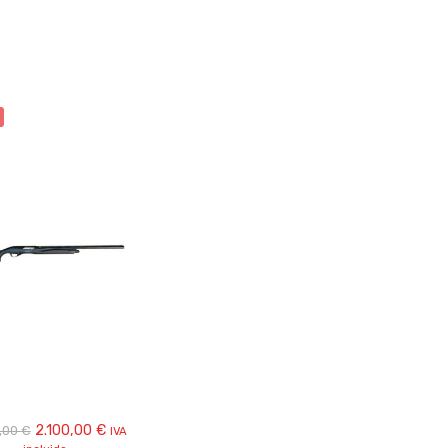
El
El
2.100,00
€
,00
€
IVA
precio
precio