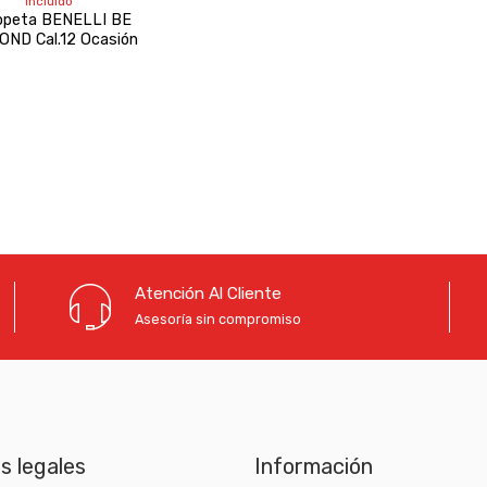
incluido
original
actual
opeta BENELLI BE
era:
es:
OND Cal.12 Ocasión
2.400,00 €.
2.100,00 €.
Atención Al Cliente
Asesoría sin compromiso
as legales
Información