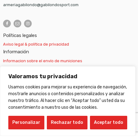
armeriagabilondo@gabilondosport.com
Políticas legales
Aviso legal & política de privacidad
Información
Informacion sobre el envío de municiones
Información sobre el envío de armas
Valoramos tu privacidad
Usamos cookies para mejorar su experiencia de navegación,
Cambios y devoluciones
mostrarle anuncios o contenidos personalizados y analizar
nuestro tráfico. Al hacer clic en “Aceptar todo” usted da su
Suscripción newsletter
consentimiento a nuestro uso de las cookies.
Personalizar
Rechazar todo
Aceptar todo
©
Gabilondo sport
- All Right reserved!