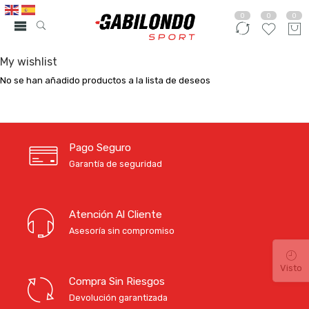
0
0
0
My wishlist
No se han añadido productos a la lista de deseos
Pago Seguro
Garantía de seguridad
Atención Al Cliente
Asesoría sin compromiso
Visto
Compra Sin Riesgos
Devolución garantizada