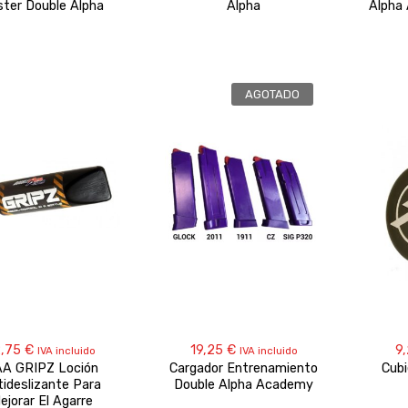
ter Double Alpha
Alpha
Alpha
AGOTADO
2,75
€
19,25
€
9
IVA incluido
IVA incluido
A GRIPZ Loción
Cargador Entrenamiento
Cubi
tideslizante Para
Double Alpha Academy
ejorar El Agarre