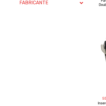
Fun
FABRICANTE
Doub
5
Inse