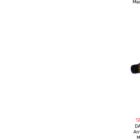
Mas
1
DA
An
M