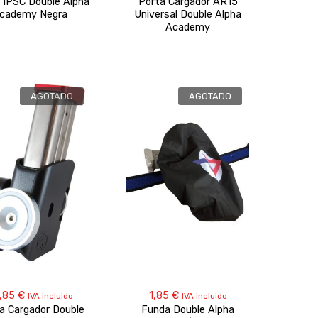
 IPSC Double Alpha
Porta Cargador AR15
cademy Negra
Universal Double Alpha
Academy
AGOTADO
AGOTADO
,85
€
1,85
€
IVA incluido
IVA incluido
a Cargador Double
Funda Double Alpha