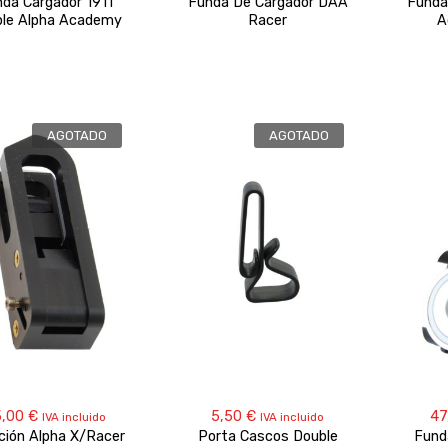
da Cargador 1911
Funda De Cargador DAA
Funda
le Alpha Academy
Racer
A
AGOTADO
AGOTADO
5,00
€
5,50
€
47
IVA incluido
IVA incluido
rción Alpha X/Racer
Porta Cascos Double
Fund