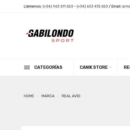
Llámenos:
(+34) 963 511 653
-
(+34) 633 472 653
/ Email:
arm
CANIK STORE
RE
CATEGORÍAS
HOME
MARCA
REAL AVID