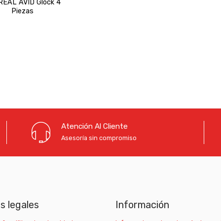
REAL AVID Glock 4
Piezas
Atención Al Cliente
Asesoría sin compromiso
as legales
Información