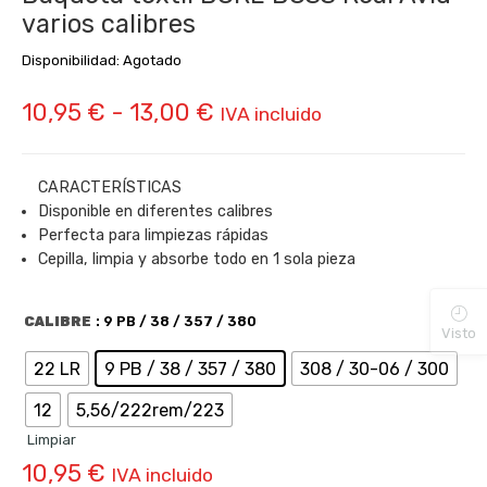
varios calibres
Disponibilidad:
Agotado
Rango
10,95
€
-
13,00
€
IVA incluido
de
precios:
CARACTERÍSTICAS
Disponible en diferentes calibres
desde
Perfecta para limpiezas rápidas
10,95 €
Cepilla, limpia y absorbe todo en 1 sola pieza
hasta
CALIBRE
: 9 PB / 38 / 357 / 380
Visto
13,00 €
22 LR
9 PB / 38 / 357 / 380
308 / 30-06 / 300
12
5,56/222rem/223
Limpiar
10,95
€
IVA incluido