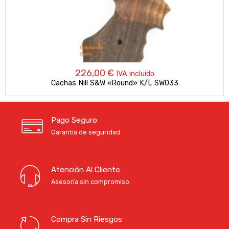
226,00
€
IVA incluido
Cachas Nill S&W «Round» K/L SW033
Pago Seguro
Garantía de seguridad
Atención Al Cliente
Asesoría sin compromiso
Compra Sin Riesgos