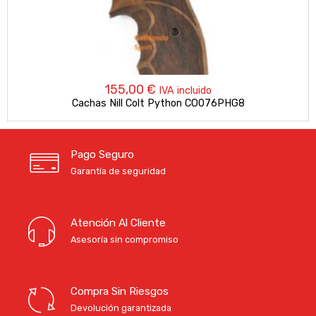
155,00
€
IVA incluido
Cachas Nill Colt Python CO076PHG8
Pago Seguro
Garantía de seguridad
Atención Al Cliente
Asesoría sin compromiso
Compra Sin Riesgos
Devolución garantizada