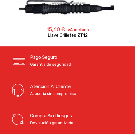
15,60
€
IVA incluido
Llave Grilletes ZT12
Pago Seguro
Garantía de seguridad
Atención Al Cliente
Asesoría sin compromiso
Compra Sin Riesgos
Devolución garantizada