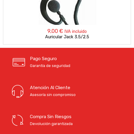
9,00
€
IVA incluido
Auricular Jack 3.5/2.5
Pago Seguro
Garantía de seguridad
Atención Al Cliente
Asesoría sin compromiso
Compra Sin Riesgos
Devolución garantizada