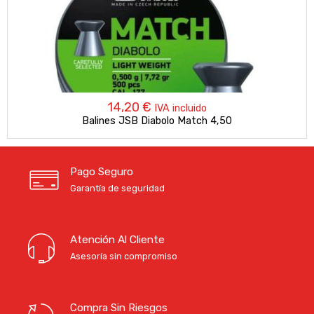
14,20
€
IVA incluido
Balines JSB Diabolo Match 4,50
Pago Seguro
Garantía de seguridad
Atención Al Cliente
Asesoría sin compromiso
Compra Sin Riesgos