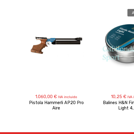
1.060,00
€
10,25
€
IVA incluido
IVA 
Pistola Hammerli AP20 Pro
Balines H&N Fi
Aire
Light 4