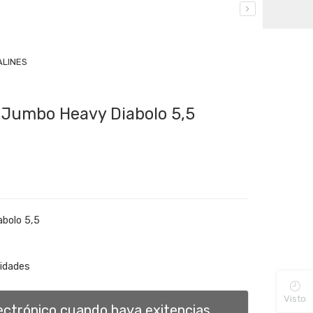
ALINES
 Jumbo Heavy Diabolo 5,5
abolo 5,5
nidades
Visto
lectrónico cuando haya exitencias