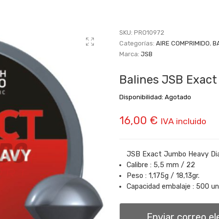
SKU:
PRO10972
Categorías:
AIRE COMPRIMIDO
,
B
Marca:
JSB
Balines JSB Exact
Disponibilidad:
Agotado
16,00
€
IVA incluido
JSB Exact Jumbo Heavy Di
Calibre : 5,5 mm / 22
Peso : 1,175g / 18,13gr.
Capacidad embalaje : 500 u
Enviar correo e