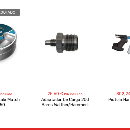
AGOTADO
25,60
€
802,2
incluido
IVA incluido
nale Match
Adaptador De Carga 200
Pistola Ha
,50
Bares Walther/Hammerli