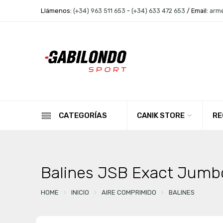
Llámenos:
(+34) 963 511 653
-
(+34) 633 472 653
/ Email:
arm
CANIK STORE
RE
CATEGORÍAS
Balines JSB Exact Jumbo
HOME
INICIO
AIRE COMPRIMIDO
BALINES