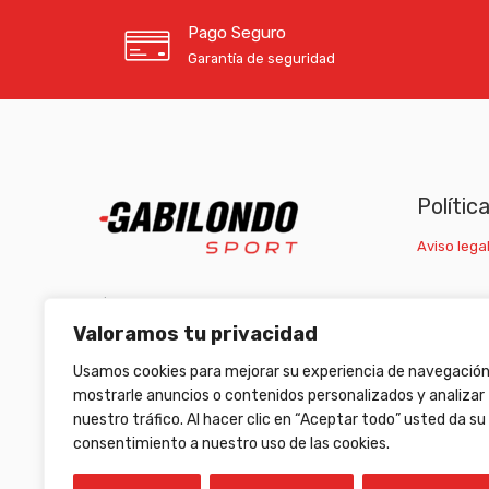
Pago Seguro
Garantía de seguridad
Polític
Aviso legal
C/ Carretera Escrivá, nº1 46007 Valencia
Valoramos tu privacidad
(+34) 963 511 653
/
(+34) 633 472 653
Usamos cookies para mejorar su experiencia de navegación
armeriagabilondo@gabilondosport.com
mostrarle anuncios o contenidos personalizados y analizar
nuestro tráfico. Al hacer clic en “Aceptar todo” usted da su
consentimiento a nuestro uso de las cookies.