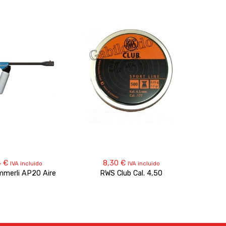
4
€
8,30
€
2.
IVA incluido
IVA incluido
mmerli AP20 Aire
RWS Club Cal. 4,50
Pisto