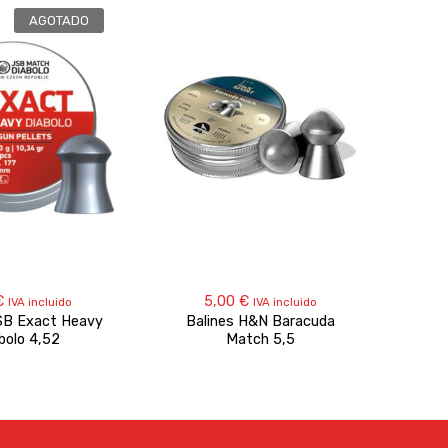
AGOTADO
€
5,00
€
2.
IVA incluido
IVA incluido
SB Exact Heavy
Balines H&N Baracuda
Pisto
bolo 4,52
Match 5,5