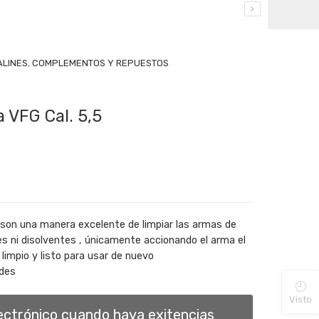
ALINES
,
COMPLEMENTOS Y REPUESTOS
a VFG Cal. 5,5
 son una manera excelente de limpiar las armas de
tes ni disolventes , únicamente accionando el arma el
limpio y listo para usar de nuevo
ades
Visto
lectrónico cuando haya exitencias