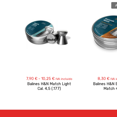
Rango
7,90
€
-
10,25
€
8,30
€
IVA incluido
IVA 
de
Balines H&N Match Light
Balines H&N 
precios:
Cal. 4,5 (.177)
Match 
desde
7,90 €
hasta
10,25 €