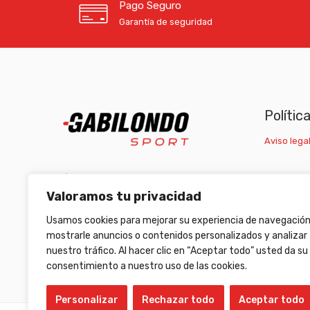
Pago Seguro
Garantía de seguridad
Polític
Aviso legal
C/ Carretera Escrivá, nº1 46007 Valencia
Valoramos tu privacidad
(+34) 963 511 653
/
(+34) 633 472 653
Usamos cookies para mejorar su experiencia de navegación
armeriagabilondo@gabilondosport.com
mostrarle anuncios o contenidos personalizados y analizar
nuestro tráfico. Al hacer clic en “Aceptar todo” usted da su
consentimiento a nuestro uso de las cookies.
Personalizar
Rechazar todo
Aceptar todo