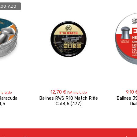
AGOTADO
12,70
€
9,10
incluido
IVA incluido
Baracuda
Balines RWS R10 Match Rifle
Balines J
4,5
Cal.4,5 (.177)
Dia