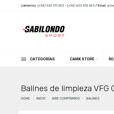
Llámenos:
(+34) 963 511 653
-
(+34) 633 472 653
/ Email:
arm
CANIK STORE
RE
CATEGORÍAS
Balines de limpieza VFG C
HOME
INICIO
AIRE COMPRIMIDO
BALINES