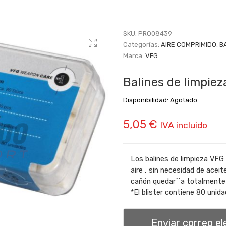
SKU:
PRO08439
Categorías:
AIRE COMPRIMIDO
,
B
Marca:
VFG
Balines de limpiez
Disponibilidad:
Agotado
5,05
€
IVA incluido
Los balines de limpieza VFG
aire , sin necesidad de acei
cañón quedar´´a totalmente 
*El blister contiene 80 unid
Enviar correo e