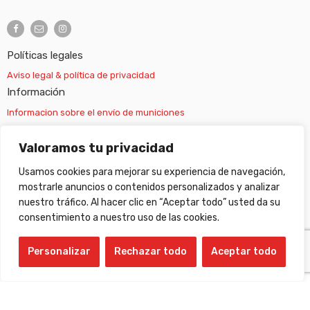
Políticas legales
Aviso legal & política de privacidad
Información
Informacion sobre el envío de municiones
Información sobre el envío de armas
Valoramos tu privacidad
Usamos cookies para mejorar su experiencia de navegación,
Cambios y devoluciones
mostrarle anuncios o contenidos personalizados y analizar
nuestro tráfico. Al hacer clic en “Aceptar todo” usted da su
Suscripción newsletter
consentimiento a nuestro uso de las cookies.
Personalizar
Rechazar todo
Aceptar todo
©
Gabilondo sport
- All Right reserved!
Compare Products