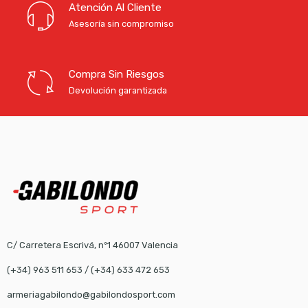
Atención Al Cliente
Asesoría sin compromiso
Compra Sin Riesgos
Devolución garantizada
C/ Carretera Escrivá, nº1 46007 Valencia
(+34) 963 511 653
/
(+34) 633 472 653
armeriagabilondo@gabilondosport.com