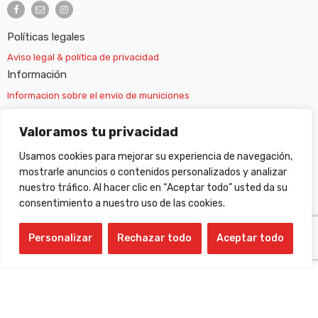
Políticas legales
Aviso legal & política de privacidad
Información
Informacion sobre el envío de municiones
Información sobre el envío de armas
Valoramos tu privacidad
Usamos cookies para mejorar su experiencia de navegación,
Cambios y devoluciones
mostrarle anuncios o contenidos personalizados y analizar
nuestro tráfico. Al hacer clic en “Aceptar todo” usted da su
Suscripción newsletter
consentimiento a nuestro uso de las cookies.
Personalizar
Rechazar todo
Aceptar todo
©
Gabilondo sport
- All Right reserved!
Compare Products
(0 Products)
Balines de