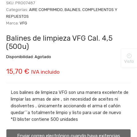
SKU:
PRO07487
Categorías:
AIRE COMPRIMIDO
,
BALINES
,
COMPLEMENTOS Y
REPUESTOS
Marca:
VFG
Balines de limpieza VFG Cal. 4,5
(500u)
Disponibilidad:
Agotado
Visto
15,70
€
IVA incluido
Los balines de limpieza VFG son una manera excelente de
limpiar las armas de aire , sin necesidad de aceites ni
disolventes , únicamente accionando el arma el cañón
quedar´´a totalmente limpio y listo para usar de nuevo
*El blister contiene 500 unidades
Enviar correo electrónico cuando haya exitencias