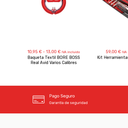
Rango
10,95
€
-
13,00
€
59,00
€
IVA incluido
IVA 
de
Baqueta Textil BORE BOSS
Kit Herramienta
precios:
Real Avid Varios Calibres
desde
10,95 €
hasta
13,00 €
Pago Seguro
Garantía de seguridad