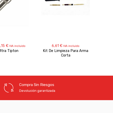
Rango
,15
€
6,61
€
IVA incluido
IVA incluido
de
ltra Tipton
Kit De Limpieza Para Arma
Kit D
precios:
Corta
desde
5,10 €
hasta
6,15 €
Compra Sin Riesgos
Devolución garantizada