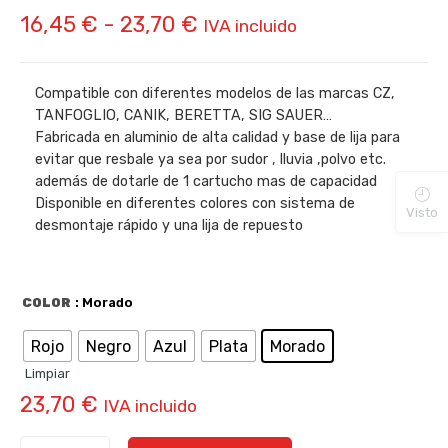
Rango
16,45
€
-
23,70
€
IVA incluido
de
precios:
Compatible con diferentes modelos de las marcas CZ,
TANFOGLIO, CANIK, BERETTA, SIG SAUER…
desde
Fabricada en aluminio de alta calidad y base de lija para
16,45 €
evitar que resbale ya sea por sudor , lluvia ,polvo etc.
además de dotarle de 1 cartucho mas de capacidad
hasta
Disponible en diferentes colores con sistema de
Visto
desmontaje rápido y una lija de repuesto
23,70 €
COLOR
: Morado
Rojo
Negro
Azul
Plata
Morado
Limpiar
23,70
€
IVA incluido