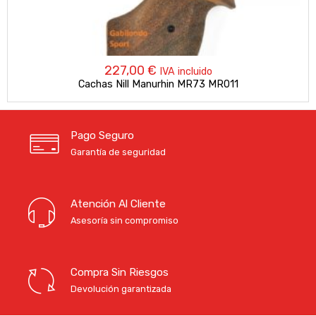
227,00
€
IVA incluido
Cachas Nill Manurhin MR73 MR011
Pago Seguro
Garantía de seguridad
Atención Al Cliente
Asesoría sin compromiso
Compra Sin Riesgos
Devolución garantizada