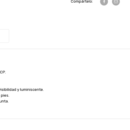
Compártelo:
PCP.
isibilidad y luminiscente.
 pies.
punta.