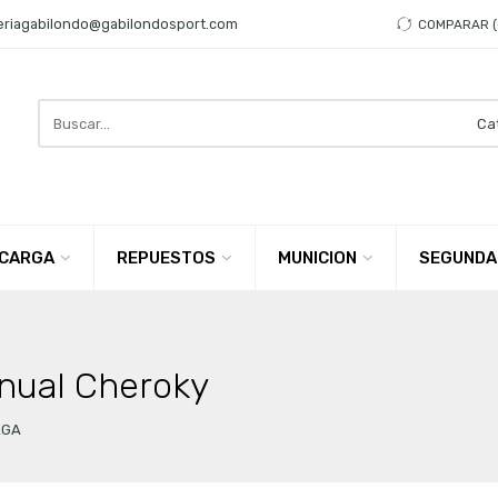
eriagabilondo@gabilondosport.com
COMPARAR
Search
here
CARGA
REPUESTOS
MUNICION
SEGUNDA
nual Cheroky
RGA