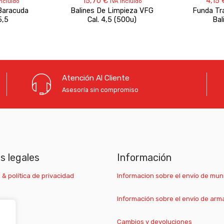
15,70
€
4,15
incluido
IVA incluido
Baracuda
Balines De Limpieza VFG
Funda Tr
5,5
Cal. 4,5 (500u)
Bal
Atención Al Cliente
Asesoría sin compromiso
as legales
Información
 & política de privacidad
Informacion sobre el envío de mun
Información sobre el envío de arm
Cambios y devoluciones