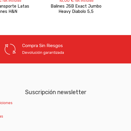
€
16,00
€
IVA incluido
IVA incluido
ansporte Latas
Balines JSB Exact Jumbo
B
ines H&N
Heavy Diabolo 5,5
Compra Sin Riesgos
Devolución garantizada
Suscripción newsletter
iciones
as