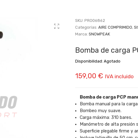
SKU:
PRO06862
Categorías:
AIRE COMPRIMIDO
,
S
Marca:
SNOWPEAK
Bomba de carga P
Disponibilidad:
Agotado
159,00
€
IVA incluido
Bomba de carga PCP man
Bomba manual para la carga 
Bombeo muy suave.
Carga máxima: 310 bares.
Manómetro de alta presión sel
Superficie plegable firme y a
Incluye latiguillo de 50 cm. 