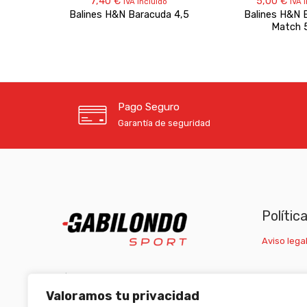
7,40
€
5,00
€
IVA incluido
IVA 
Balines H&N Baracuda 4,5
Balines H&N 
Match 
Pago Seguro
Garantía de seguridad
Polític
Aviso legal
C/ Carretera Escrivá, nº1 46007 Valencia
Valoramos tu privacidad
(+34) 963 511 653
/
(+34) 633 472 653