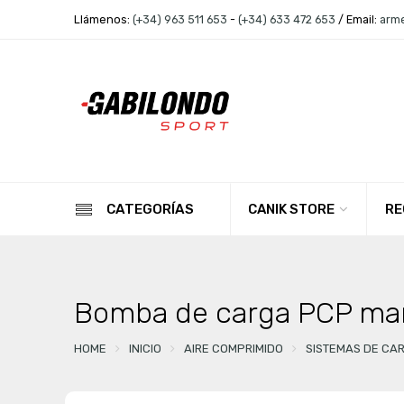
Llámenos:
(+34) 963 511 653
-
(+34) 633 472 653
/ Email:
arm
CANIK STORE
RE
CATEGORÍAS
Bomba de carga PCP ma
HOME
INICIO
AIRE COMPRIMIDO
SISTEMAS DE CA