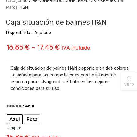
Categorías:
AIRE COMPRIMIDO
,
COMPLEMENTOS Y REPUESTOS
Marca:
H&N
Caja situación de balines H&N
Disponibilidad:
Agotado
Rango
16,85
€
-
17,45
€
IVA incluido
de
precios:
Caja de situación de balines H&N disponible en dos colores
, diseñada para las competiciones con un interior de
desde
espuma para salvaguardar el balín en las mejores
Visto
16,85 €
condiciones para su uso.
hasta
COLOR
: Azul
17,45 €
Azul
Rosa
Limpiar