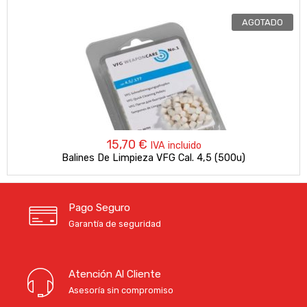
AGOTADO
15,70
€
IVA incluido
Balines De Limpieza VFG Cal. 4,5 (500u)
Pago Seguro
Garantía de seguridad
Atención Al Cliente
Asesoría sin compromiso