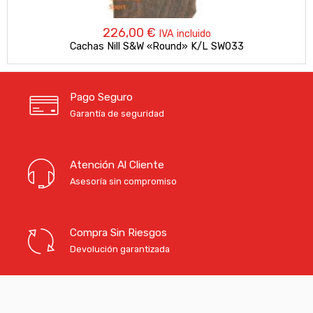
226,00
€
IVA incluido
Cachas Nill S&W «Round» K/L SW033
Pago Seguro
Garantía de seguridad
Atención Al Cliente
Asesoría sin compromiso
Compra Sin Riesgos
Devolución garantizada