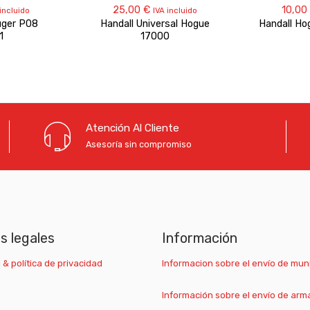
25,00
€
10,00
 incluido
IVA incluido
uger P08
Handall Universal Hogue
Handall Ho
1
17000
Atención Al Cliente
Asesoría sin compromiso
as legales
Información
 & política de privacidad
Informacion sobre el envío de mun
Información sobre el envío de arm