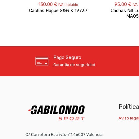
130,00
€
95,00
€
IVA incluido
IVA
Cachas Hogue S&W K 19737
Cachas Nill L
MA05
Pago Seguro
Garantía de seguridad
Polític
Aviso legal
C/ Carretera Escrivá, nº1 46007 Valencia