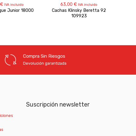
€
63,00
€
2
IVA incluido
IVA incluido
gue Junior 18000
Cachas Klinsky Beretta 92
Cac
109923
Compra Sin Riesgos
Devolución garantizada
Suscripción newsletter
iciones
as