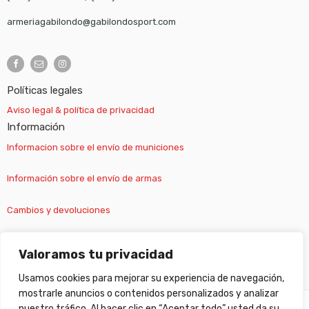
armeriagabilondo@gabilondosport.com
Políticas legales
Aviso legal & política de privacidad
Información
Informacion sobre el envío de municiones
Información sobre el envío de armas
Cambios y devoluciones
Suscripción newsletter
Valoramos tu privacidad
Usamos cookies para mejorar su experiencia de navegación,
mostrarle anuncios o contenidos personalizados y analizar
nuestro tráfico. Al hacer clic en “Aceptar todo” usted da su