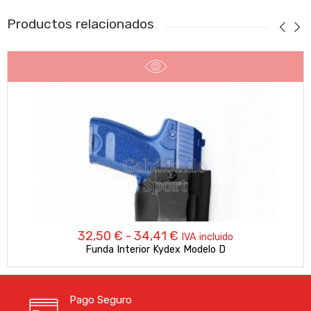
Productos relacionados
Rango
32,50
€
-
34,41
€
IVA incluido
Funda Interior Kydex Modelo D
de
precios:
Pago Seguro
desde