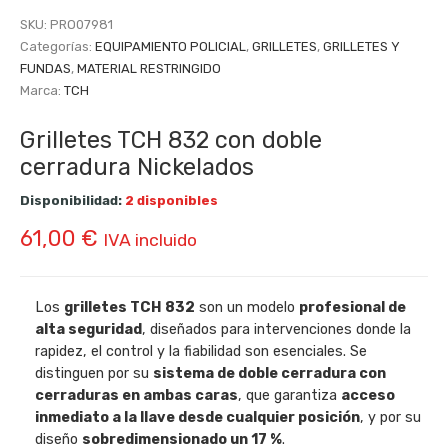
SKU:
PRO07981
Categorías:
EQUIPAMIENTO POLICIAL
,
GRILLETES
,
GRILLETES Y
FUNDAS
,
MATERIAL RESTRINGIDO
Marca:
TCH
Grilletes TCH 832 con doble
cerradura Nickelados
Disponibilidad:
2 disponibles
61,00
€
IVA incluido
Los
grilletes TCH 832
son un modelo
profesional de
alta seguridad
, diseñados para intervenciones donde la
rapidez, el control y la fiabilidad son esenciales. Se
distinguen por su
sistema de doble cerradura con
cerraduras en ambas caras
, que garantiza
acceso
inmediato a la llave desde cualquier posición
, y por su
diseño
sobredimensionado un 17 %
.