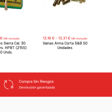
Rango
€
13,18
€
-
13,31
€
IVA incluido
IVA incluido
de
s Sierra Cal. 30
Vainas Arma Corta S&B 50
Proye
precios:
rs. HPBT (2155)
Unidades
TC HS
desde
00 Unds.
13,18 €
hasta
13,31 €
Compra Sin Riesgos
Devolución garantizada