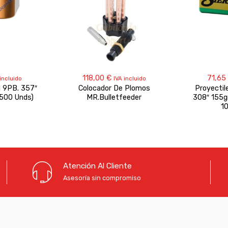
118,00
€
71,65
incluido
IVA incluido
N 9PB. 357″
Colocador De Plomos
Proyectile
 500 Unds)
MR.Bulletfeeder
308″ 155g
1
Atención Al Cliente
Asesoría sin compromiso