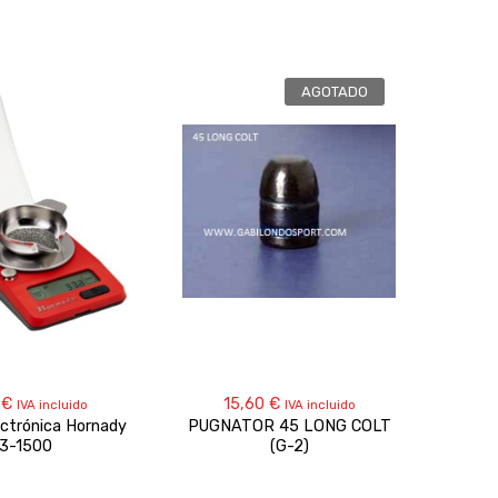
AGOTADO
5
€
15,60
€
IVA incluido
IVA incluido
ectrónica Hornady
PUGNATOR 45 LONG COLT
Proye
3-1500
(G-2)
TC HS