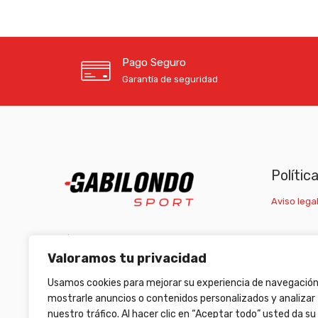
Pago Seguro
Garantía de seguridad
Polític
Aviso legal
C/ Carretera Escrivá, nº1 46007 Valencia
Valoramos tu privacidad
(+34) 963 511 653
/
(+34) 633 472 653
Usamos cookies para mejorar su experiencia de navegación
armeriagabilondo@gabilondosport.com
mostrarle anuncios o contenidos personalizados y analizar
nuestro tráfico. Al hacer clic en “Aceptar todo” usted da su