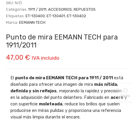
SKU:
N/D
Categorías:
1911 / 2011
,
ACCESORIOS
,
REPUESTOS
Etiquetas:
ET-130400
,
ET-130401
,
ET-130402
Marca:
EEMANN TECH
Punto de mira EEMANN TECH para
1911/2011
47,00
€
IVA incluido
El
punto de mira EEMANN TECH para 1911 / 2011
está
diseñado para ofrecer una imagen de mira
más nítida,
definida y sin reflejos
, mejorando la rapidez y precisión
Visto
en la adquisición del punto delantero. Fabricado en
acero
y
con superficie
moleteada
, reduce los brillos que suelen
producirse en miras pulidas y proporciona una referencia
visual más limpia durante el encare.