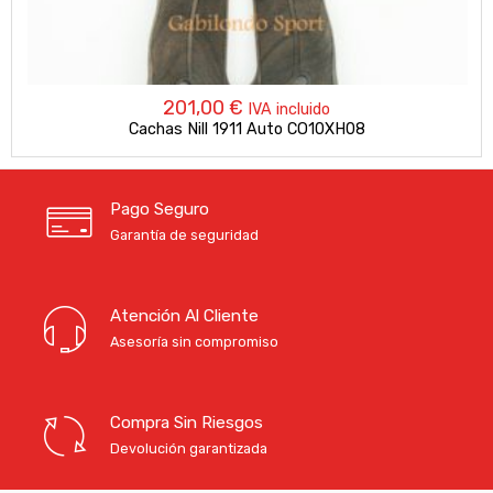
201,00
€
IVA incluido
Cachas Nill 1911 Auto CO10XH08
Pago Seguro
Garantía de seguridad
Atención Al Cliente
Asesoría sin compromiso
Compra Sin Riesgos
Devolución garantizada