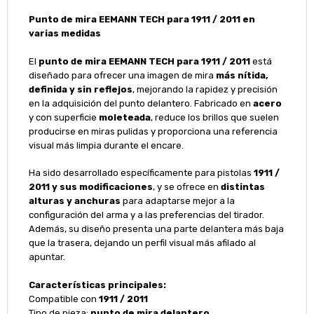
Punto de mira EEMANN TECH para 1911 / 2011 en
varias medidas
El
punto de mira EEMANN TECH para 1911 / 2011
está
diseñado para ofrecer una imagen de mira
más nítida,
definida y sin reflejos
, mejorando la rapidez y precisión
en la adquisición del punto delantero. Fabricado en
acero
y con superficie
moleteada
, reduce los brillos que suelen
producirse en miras pulidas y proporciona una referencia
visual más limpia durante el encare.
Ha sido desarrollado específicamente para pistolas
1911 /
2011 y sus modificaciones
, y se ofrece en
distintas
alturas y anchuras
para adaptarse mejor a la
configuración del arma y a las preferencias del tirador.
Además, su diseño presenta una parte delantera más baja
que la trasera, dejando un perfil visual más afilado al
apuntar.
Características principales:
Compatible con
1911 / 2011
Tipo de pieza:
punto de mira delantero