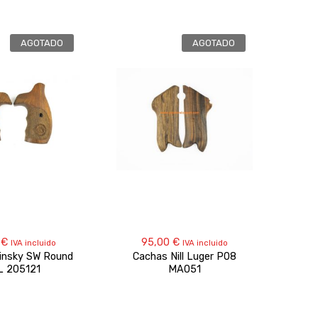
AGOTADO
AGOTADO
0
€
95,00
€
1
IVA incluido
IVA incluido
insky SW Round
Cachas Nill Luger P08
Cac
L 205121
MA051