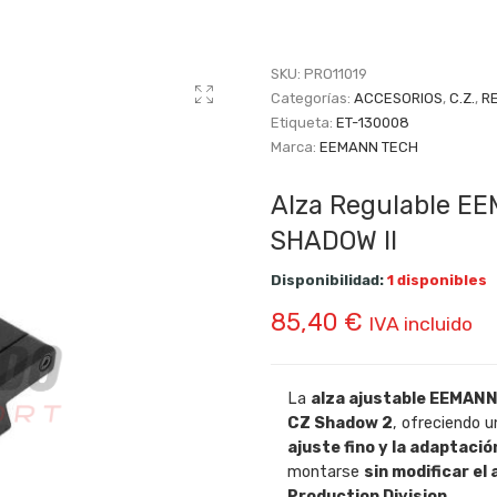
SKU:
PRO11019
Categorías:
ACCESORIOS
,
C.Z.
,
R
Etiqueta:
ET-130008
Marca:
EEMANN TECH
Alza Regulable E
SHADOW II
Disponibilidad:
1 disponibles
85,40
€
IVA incluido
La
alza ajustable EEMAN
CZ Shadow 2
, ofreciendo u
ajuste fino y la adaptació
montarse
sin modificar el
Production Division
.