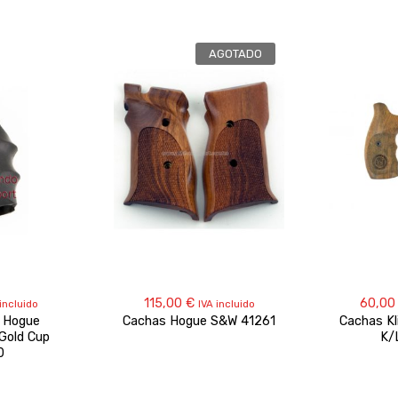
AGOTADO
115,00
€
60,0
 incluido
IVA incluido
t Hogue
Cachas Hogue S&W 41261
Cachas Kl
Gold Cup
K/
0