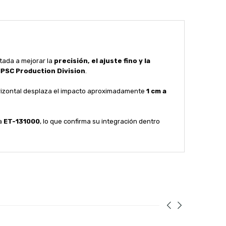
ntada a mejorar la
precisión, el ajuste fino y la
IPSC Production Division
.
 horizontal desplaza el impacto aproximadamente
1 cm a
ia
ET-131000
, lo que confirma su integración dentro