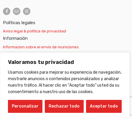
Políticas legales
Aviso legal & política de privacidad
Información
Informacion sobre el envío de municiones
Información sobre el envío de armas
Valoramos tu privacidad
Usamos cookies para mejorar su experiencia de navegación,
Cambios y devoluciones
mostrarle anuncios o contenidos personalizados y analizar
nuestro tráfico. Al hacer clic en “Aceptar todo” usted da su
Suscripción newsletter
consentimiento a nuestro uso de las cookies.
Personalizar
Rechazar todo
Aceptar todo
©
Gabilondo sport
- All Right reserved!
Compare Products