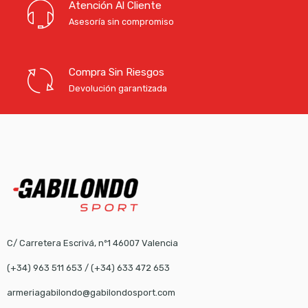
Atención Al Cliente
Asesoría sin compromiso
Compra Sin Riesgos
Devolución garantizada
C/ Carretera Escrivá, nº1 46007 Valencia
(+34) 963 511 653
/
(+34) 633 472 653
armeriagabilondo@gabilondosport.com