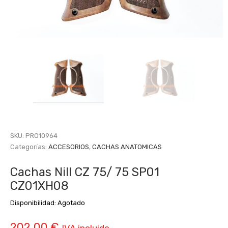
SKU:
PRO10964
Categorías:
ACCESORIOS
,
CACHAS ANATOMICAS
Cachas Nill CZ 75/ 75 SP01
CZ01XH08
Disponibilidad:
Agotado
202,00
€
IVA incluido