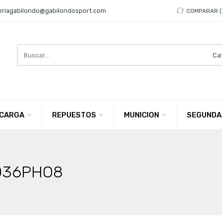
eriagabilondo@gabilondosport.com
COMPARAR
Search
here
CARGA
REPUESTOS
MUNICION
SEGUNDA
W036PHO8