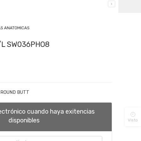
S ANATOMICAS
K/L SW036PHO8
L ROUND BUTT
lectrónico cuando haya exitencias
disponibles
Visto