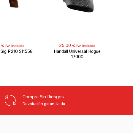
0
€
25,00
€
IVA incluido
IVA incluido
l Sig P210 SI1558
Handall Universal Hogue
Cachas
17000
Compra Sin Riesgos
Devolución garantizada