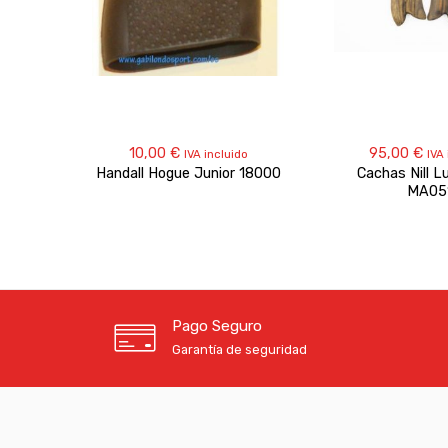
10,00
€
95,00
€
IVA incluido
IVA
Handall Hogue Junior 18000
Cachas Nill L
MA05
Pago Seguro
Garantía de seguridad