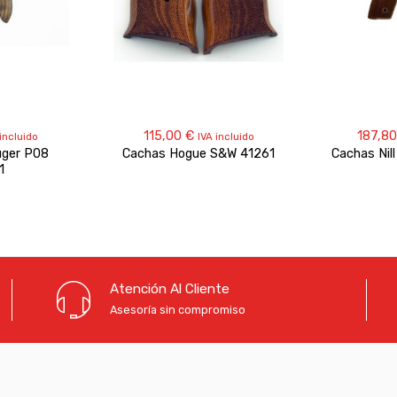
115,00
€
187,8
 incluido
IVA incluido
uger P08
Cachas Hogue S&W 41261
Cachas Nil
1
Atención Al Cliente
Asesoría sin compromiso