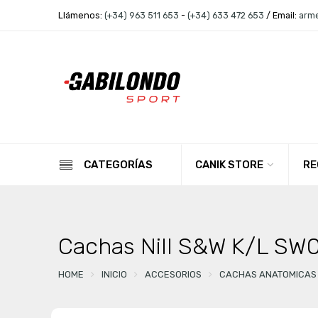
Llámenos:
(+34) 963 511 653
-
(+34) 633 472 653
/ Email:
arm
CANIK STORE
RE
CATEGORÍAS
Cachas Nill S&W K/L S
HOME
INICIO
ACCESORIOS
CACHAS ANATOMICAS