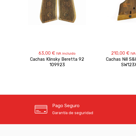
63,00
€
210,00
€
IVA incluido
IVA
Cachas Klinsky Beretta 92
Cachas Nill S&
109923
SW123
Pago Seguro
Garantía de seguridad