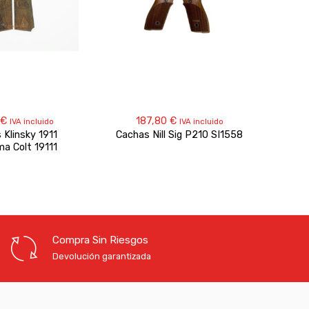
€
187,80
€
IVA incluido
IVA incluido
 Klinsky 1911
Cachas Nill Sig P210 SI1558
Ca
a Colt 19111
Compra Sin Riesgos
Devolución garantizada