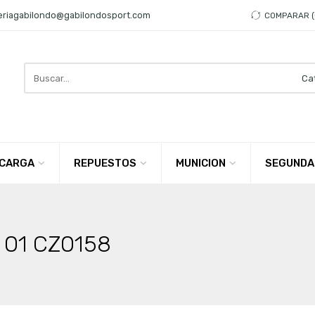
eriagabilondo@gabilondosport.com
COMPARAR
Search
here
CARGA
REPUESTOS
MUNICION
SEGUNDA
P 01 CZ0158