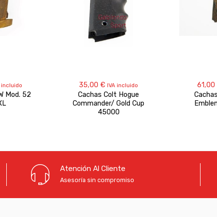
35,00
€
61,00
 incluido
IVA incluido
W Mod. 52
Cachas Colt Hogue
Cachas
XL
Commander/ Gold Cup
Emblem
45000
Atención Al Cliente
Asesoría sin compromiso