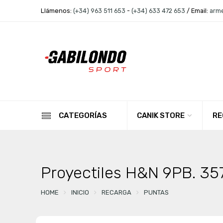
Llámenos:
(+34) 963 511 653
-
(+34) 633 472 653
/ Email:
arm
CANIK STORE
RE
CATEGORÍAS
Proyectiles H&N 9PB. 357
HOME
INICIO
RECARGA
PUNTAS