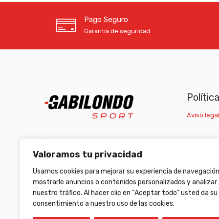
Pago Seguro
Garantía de seguridad
Polític
Aviso legal
C/ Carretera Escrivá, nº1 46007 Valencia
Valoramos tu privacidad
(+34) 963 511 653
/
(+34) 633 472 653
Usamos cookies para mejorar su experiencia de navegación
armeriagabilondo@gabilondosport.com
mostrarle anuncios o contenidos personalizados y analizar
nuestro tráfico. Al hacer clic en “Aceptar todo” usted da su
consentimiento a nuestro uso de las cookies.