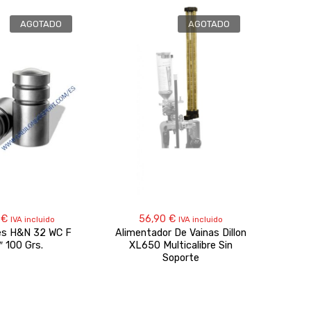
AGOTADO
AGOTADO
5
€
56,90
€
IVA incluido
IVA incluido
es H&N 32 WC F
Alimentador De Vainas Dillon
Proy
″ 100 Grs.
XL650 Multicalibre Sin
Soporte