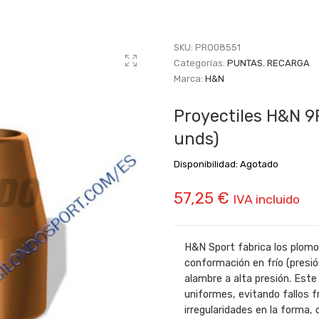
SKU:
PRO08551
Categorías:
PUNTAS
,
RECARGA
Marca:
H&N
Proyectiles H&N 9P
unds)
Disponibilidad:
Agotado
57,25
€
IVA incluido
H&N Sport fabrica los plom
conformación en frío (presi
alambre a alta presión. Est
uniformes, evitando fallos f
irregularidades en la forma, 