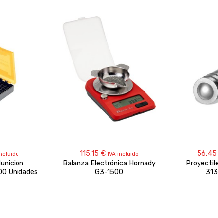
115,15
€
56,4
incluido
IVA incluido
unición
Balanza Electrónica Hornady
Proyectil
00 Unidades
G3-1500
313