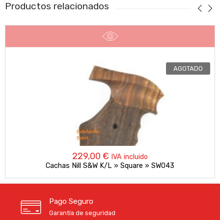
Productos relacionados
AGOTADO
229,00
€
IVA incluido
Cachas Nill S&W K/L » Square » SW043
Pago Seguro
Garantía de seguridad