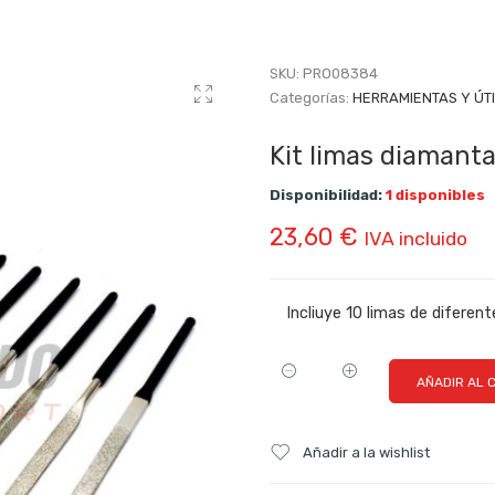
SKU:
PRO08384
Categorías:
HERRAMIENTAS Y ÚT
Kit limas diaman
Disponibilidad:
1 disponibles
23,60
€
IVA incluido
Incliuye 10 limas de diferen
AÑADIR AL 
Añadir a la wishlist