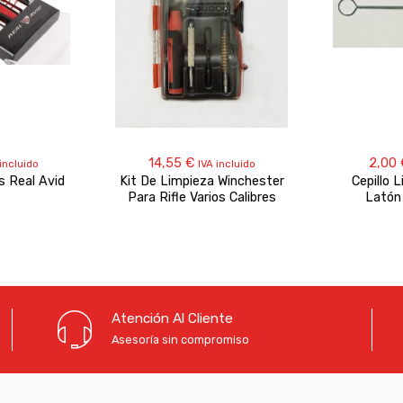
14,55
€
2,00
incluido
IVA incluido
s Real Avid
Kit De Limpieza Winchester
Cepillo 
Para Rifle Varios Calibres
Latón
Atención Al Cliente
Asesoría sin compromiso