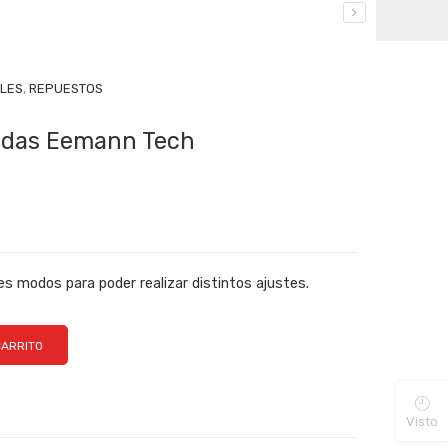
ILES
,
REPUESTOS
tadas Eemann Tech
tes modos para poder realizar distintos ajustes.
CARRITO
Visto