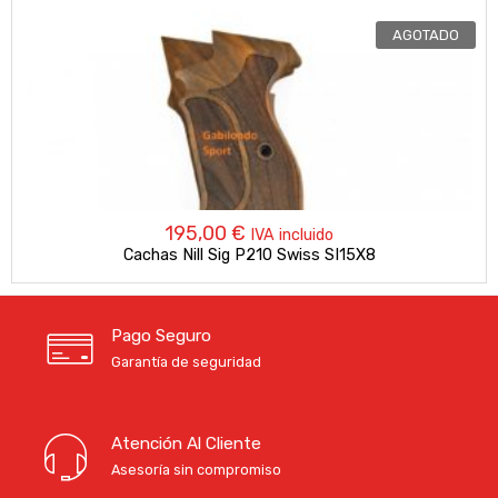
AGOTADO
195,00
€
IVA incluido
Cachas Nill Sig P210 Swiss SI15X8
Pago Seguro
Garantía de seguridad
Atención Al Cliente
Asesoría sin compromiso