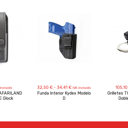
Rango
32,50
€
-
34,41
€
105,1
incluido
IVA incluido
de
SAFARILAND
Funda Interior Kydex Modelo
Grilletes 
precios:
E Glock
D
Dobl
desde
32,50 €
hasta
34,41 €