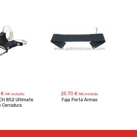
0
€
25,70
€
IVA incluido
IVA incluido
TCH 852 Ultimate
Faja Porta Armas
Carter
e Cerradura