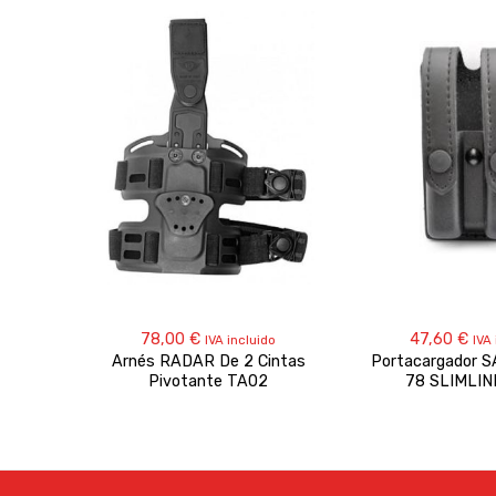
78,00
€
47,60
€
IVA incluido
IVA 
Arnés RADAR De 2 Cintas
Portacargador 
Pivotante TA02
78 SLIMLIN