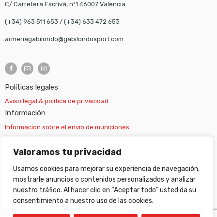
C/ Carretera Escrivá, nº1 46007 Valencia
(+34) 963 511 653
/
(+34) 633 472 653
armeriagabilondo@gabilondosport.com
Políticas legales
Aviso legal & política de privacidad
Información
Informacion sobre el envío de municiones
Información sobre el envío de armas
Valoramos tu privacidad
Usamos cookies para mejorar su experiencia de navegación,
Cambios y devoluciones
mostrarle anuncios o contenidos personalizados y analizar
nuestro tráfico. Al hacer clic en “Aceptar todo” usted da su
Suscripción newsletter
consentimiento a nuestro uso de las cookies.