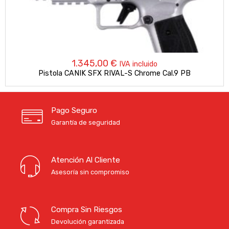
1.345,00
€
IVA incluido
Pistola CANIK SFX RIVAL-S Chrome Cal.9 PB
Pago Seguro
Garantía de seguridad
Atención Al Cliente
Asesoría sin compromiso
Compra Sin Riesgos
Devolución garantizada