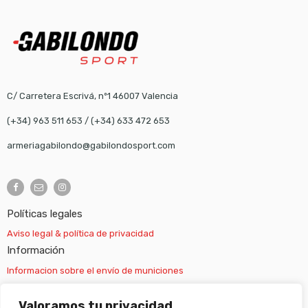
C/ Carretera Escrivá, nº1 46007 Valencia
(+34) 963 511 653
/
(+34) 633 472 653
armeriagabilondo@gabilondosport.com
Políticas legales
Aviso legal & política de privacidad
Información
Informacion sobre el envío de municiones
Información sobre el envío de armas
Valoramos tu privacidad