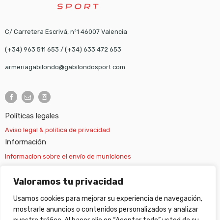
C/ Carretera Escrivá, nº1 46007 Valencia
(+34) 963 511 653
/
(+34) 633 472 653
armeriagabilondo@gabilondosport.com
Políticas legales
Aviso legal & política de privacidad
Información
Informacion sobre el envío de municiones
Información sobre el envío de armas
Valoramos tu privacidad
Usamos cookies para mejorar su experiencia de navegación,
Cambios y devoluciones
mostrarle anuncios o contenidos personalizados y analizar