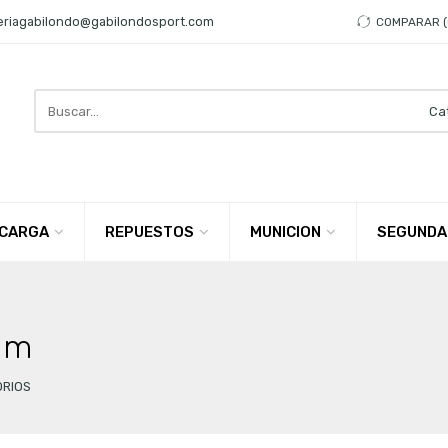
eriagabilondo@gabilondosport.com
COMPARAR
Search
here
CARGA
REPUESTOS
MUNICION
SEGUNDA
rum
ORIOS