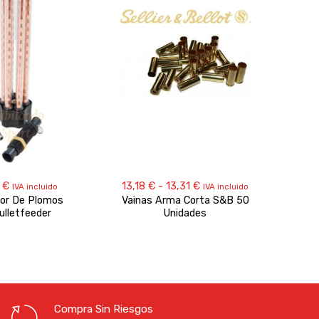
Rango
0
€
13,18
€
-
13,31
€
IVA incluido
IVA incluido
de
or De Plomos
Vainas Arma Corta S&B 50
Proy
precios:
lletfeeder
Unidades
desde
13,18 €
hasta
13,31 €
Compra Sin Riesgos