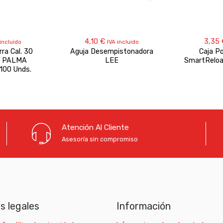
4,10
€
3,35
incluido
IVA incluido
rra Cal. 30
Aguja Desempistonadora
Caja P
s. PALMA
LEE
SmartReloa
00 Unds.
Atención Al Cliente
Asesoría sin compromiso
as legales
Información