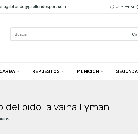
eriagabilondo@gabilondosport.com
COMPARAR
Search
here
CARGA
REPUESTOS
MUNICION
SEGUNDA
o del oido la vaina Lyman
ORIOS