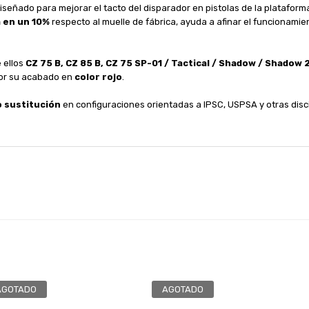
iseñado para mejorar el tacto del disparador en pistolas de la platafor
 en un 10%
respecto al muelle de fábrica, ayuda a afinar el funcionamie
 ellos
CZ 75 B, CZ 85 B, CZ 75 SP-01 / Tactical / Shadow / Shadow 
por su acabado en
color rojo
.
o sustitución
en configuraciones orientadas a IPSC, USPSA y otras disci
AGOTADO
AGOTADO