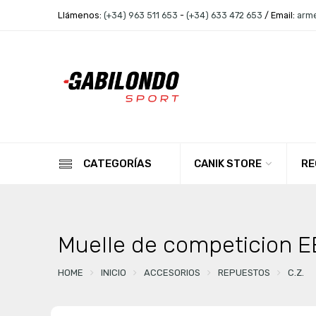
Llámenos:
(+34) 963 511 653
-
(+34) 633 472 653
/ Email:
arm
CANIK STORE
RE
CATEGORÍAS
Muelle de competicion E
HOME
INICIO
ACCESORIOS
REPUESTOS
C.Z.