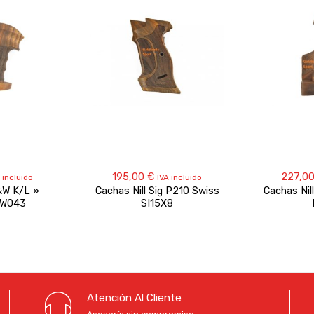
195,00
€
227,0
 incluido
IVA incluido
&W K/L »
Cachas Nill Sig P210 Swiss
Cachas Nil
SW043
SI15X8
Atención Al Cliente