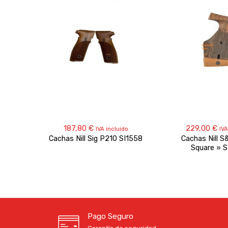
187,80
€
229,00
€
IVA incluido
IVA
Cachas Nill Sig P210 SI1558
Cachas Nill S
Square » 
Pago Seguro