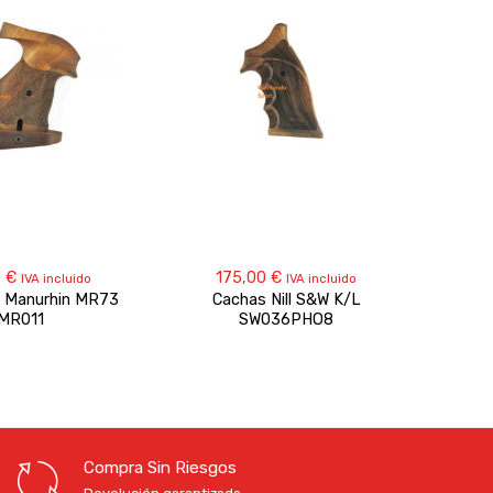
0
€
175,00
€
231
IVA incluido
IVA incluido
l Manurhin MR73
Cachas Nill S&W K/L
C
MR011
SW036PHO8
Compra Sin Riesgos