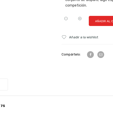
competición.
AÑADIR AL 
Añadir a la wishlist
Compártelo:
 75