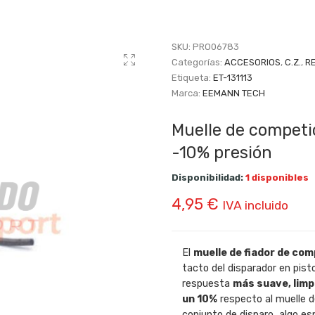
SKU:
PRO06783
Categorías:
ACCESORIOS
,
C.Z.
,
R
Etiqueta:
ET-131113
Marca:
EEMANN TECH
Muelle de competi
-10% presión
Disponibilidad:
1 disponibles
4,95
€
IVA incluido
El
muelle de fiador de co
tacto del disparador en pist
respuesta
más suave, limp
un 10%
respecto al muelle d
conjunto de disparo, algo es