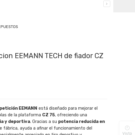
EPUESTOS
cion EEMANN TECH de fiador CZ
mpetición EEMANN
está diseñado para mejorar el
olas de la plataforma
CZ 75
, ofreciendo una
ia y deportiva
. Gracias a su
potencia reducida en
e fábrica, ayuda a afinar el funcionamiento del
Visto
pecialmente apreciado en tiro deportivo y