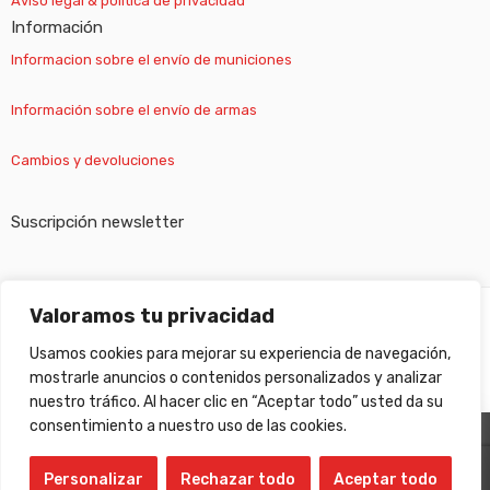
Aviso legal & política de privacidad
Información
Informacion sobre el envío de municiones
Información sobre el envío de armas
Cambios y devoluciones
Suscripción newsletter
Valoramos tu privacidad
©
Gabilondo sport
- All Right reserved!
Usamos cookies para mejorar su experiencia de navegación,
mostrarle anuncios o contenidos personalizados y analizar
nuestro tráfico. Al hacer clic en “Aceptar todo” usted da su
consentimiento a nuestro uso de las cookies.
×
Personalizar
Rechazar todo
Aceptar todo
¡Nos vamos de vacaciones!