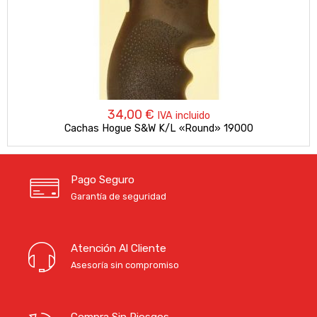
34,00
€
IVA incluido
Cachas Hogue S&W K/L «Round» 19000
Pago Seguro
Garantía de seguridad
Atención Al Cliente
Asesoría sin compromiso
Compra Sin Riesgos