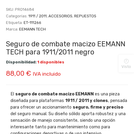
SKU:
PRO14684
Categorías:
1911 / 2011
,
ACCESORIOS
,
REPUESTOS
Etiqueta:
ET-111266
Marca:
EEMANN TECH
Seguro de combate macizo EEMANN
TECH para 1911/2011 negro
Disponibilidad:
1 disponibles
Visto
88,00
€
IVA incluido
El
seguro de combate macizo EEMANN
es una pieza
diseñada para plataformas
1911 / 2011 y clones
, pensada
para ofrecer un accionamiento
seguro, firme y preciso
del seguro manual. Su diseño sólido aporta robustez y una
sensación de manejo consistente, siendo una opción
interesante tanto para mantenimiento como para
configuraciones deportivas o de uso intensivo.