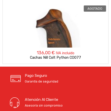
AGOTADO
136,00
€
IVA incluido
Cachas Nill Colt Python CO077
Pago Seguro
Garantía de seguridad
Atención Al Cliente
Asesoría sin compromiso